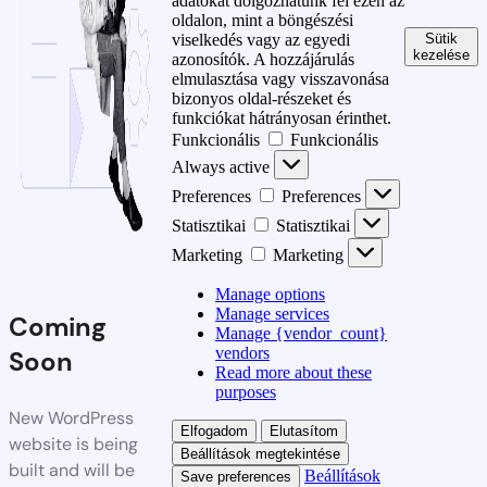
adatokat dolgozhatunk fel ezen az
oldalon, mint a böngészési
Sütik
viselkedés vagy az egyedi
kezelése
azonosítók. A hozzájárulás
elmulasztása vagy visszavonása
bizonyos oldal-részeket és
funkciókat hátrányosan érinthet.
Funkcionális
Funkcionális
Always active
Preferences
Preferences
Statisztikai
Statisztikai
Marketing
Marketing
Manage options
Manage services
Coming
Manage {vendor_count}
vendors
Soon
Read more about these
purposes
New WordPress
Elfogadom
Elutasítom
website is being
Beállítások megtekintése
built and will be
Beállítások
Save preferences